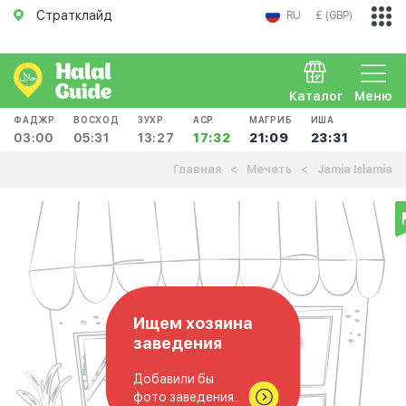
Стратклайд
RU
£ (GBP)
Каталог
Меню
ФАДЖР
ВОСХОД
ЗУХР
АСР
МАГРИБ
ИША
03:00
05:31
13:27
17:32
21:09
23:31
Главная
Мечеть
Jamia Islamia
Ищем хозяина
заведения
Добавили бы
фото заведения..