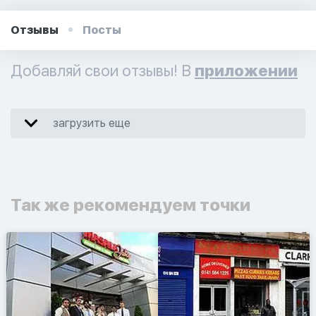
Отзывы
Посты
Добавляй свои отзывы! В
приложении
загрузить еще
Так же рекомендуем точки