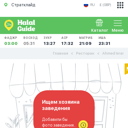
Стратклайд
RU
£ (GBP)
Каталог
Меню
ФАДЖР
ВОСХОД
ЗУХР
АСР
МАГРИБ
ИША
03:00
05:31
13:27
17:32
21:09
23:31
Главная
Ресторан
Ahmed Israr
Ищем хозяина
заведения
Добавили бы
фото заведения..