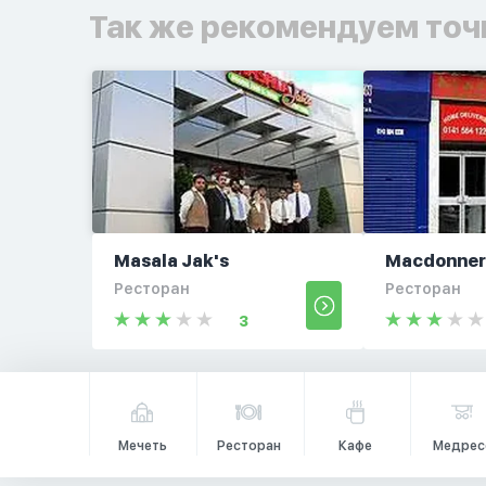
Так же рекомендуем точ
Masala Jak's
Macdonner
Ресторан
Ресторан
3
Мечеть
Ресторан
Кафе
Медрес