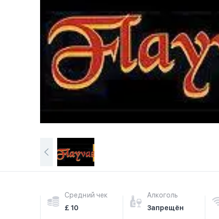
Средний чек
Алкоголь
£ 10
Запрещён