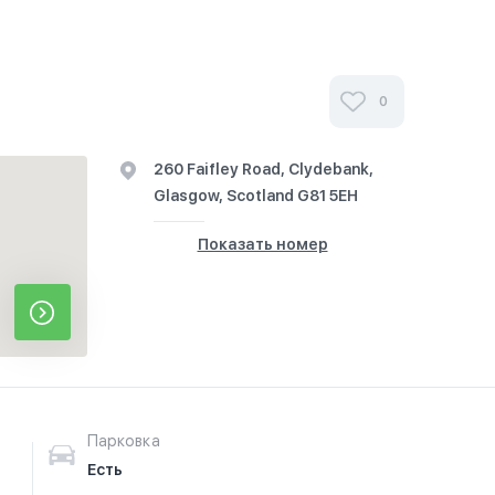
0
260 Faifley Road, Clydebank,
Glasgow, Scotland G81 5EH
Показать номер
Парковка
Есть