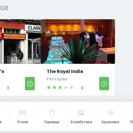
ки
's
The Royal India
Ресторан
3
3
е
Отели
Одежда
Атрибутика
Здоровье
П