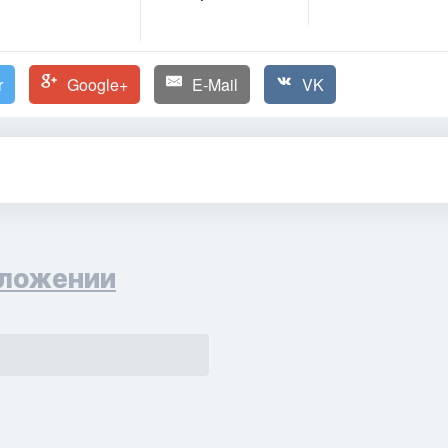
r
Google+
E-Mail
VK
ложении