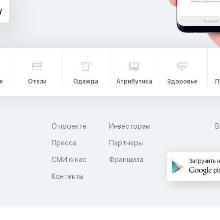
е
Отели
Одежда
Атрибутика
Здоровье
П
О проекте
Инвесторам
В
Пресса
Партнеры
й
СМИ о нас
Франшиза
Загрузить 
Контакты