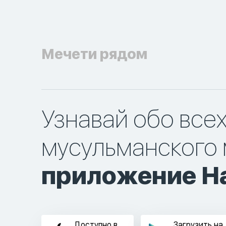
Мечети рядом
Узнавай обо все
мусульманского 
приложение Ha
Доступно в
Загрузить на