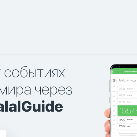
х событиях
мира через
lalGuide