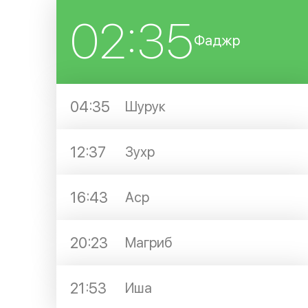
02:35
Фаджр
04:35
Шурук
12:37
Зухр
16:43
Аср
20:23
Магриб
21:53
Иша