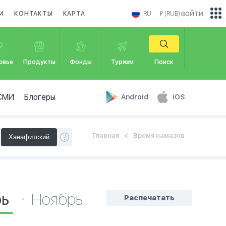
войти
И
КОНТАКТЫ
КАРТА
RU
₽ (RUB)
овье
Продукты
Фонды
Туризм
Поиск
СМИ
Блогеры
Android
iOS
Главная
Время намазов
рь
Ноябрь
Распечатать