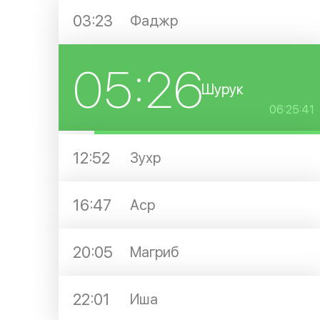
03:23
Фаджр
05:26
Шурук
06:25:40
12:52
Зухр
16:47
Аср
20:05
Магриб
22:01
Иша