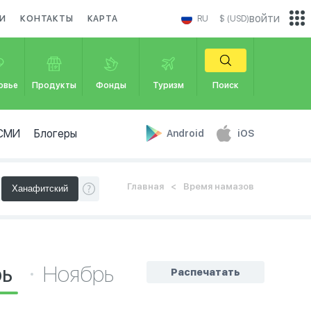
войти
И
КОНТАКТЫ
КАРТА
RU
$ (USD)
овье
Продукты
Фонды
Туризм
Поиск
СМИ
Блогеры
Android
iOS
Главная
Время намазов
рь
Ноябрь
Распечатать