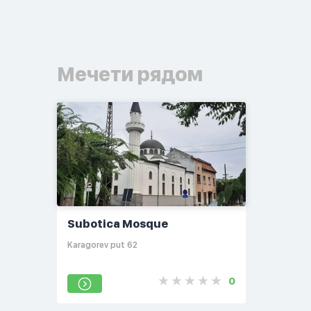
Мечети рядом
Subotica Mosque
Karagorev put 62
0