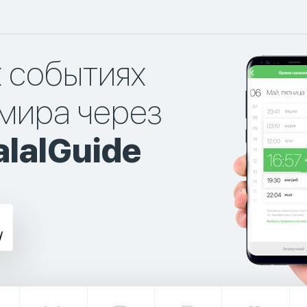
х событиях
мира через
lalGuide