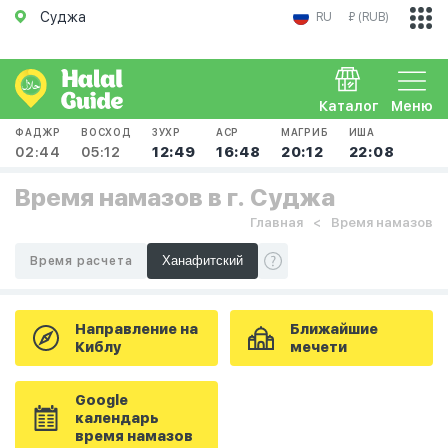
Суджа
RU
₽ (RUB)
Каталог
Меню
ФАДЖР
ВОСХОД
ЗУХР
АСР
МАГРИБ
ИША
02:44
05:12
12:49
16:48
20:12
22:08
Время намазов в г. Суджа
Главная
Время намазов
Время расчета
Направление на
Ближайшие
Киблу
мечети
Google
календарь
время намазов