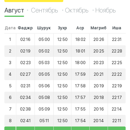
Август
Сентябрь
Октябрь
Ноябрь
Дата
Фаджр
Шурук
Зухр
Аср
Магриб
Иша
1
02:16
05:00
12:50
18:02
20:26
22:31
2
02:19
05:02
12:50
18:01
20:25
22:28
3
02:23
05:03
12:50
18:00
20:23
22:25
4
02:27
05:05
12:50
17:59
20:21
22:22
5
02:31
05:06
12:50
17:58
20:19
22:19
6
02:34
05:08
12:50
17:57
20:18
22:17
7
02:38
05:09
12:50
17:55
20:16
22:14
8
02:41
05:11
12:50
17:54
20:14
22:11