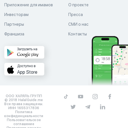
Приложение для имамов
О проекте
Инвесторам
Пресса
Партнеры
СМИ о нас
Франшиза
Контакты
Загрузить на
Доступно в
App Store
ООО ХАЛЯЛЬ ГРУПП
© 2018 HalalGuide.me
Все права защищены.
ИНН 1655317836
Политика
конфиденциальности
Пользовательское
соглашение