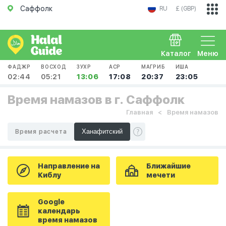
Саффолк
RU
£ (GBP)
Каталог
Меню
ФАДЖР
ВОСХОД
ЗУХР
АСР
МАГРИБ
ИША
02:44
05:21
13:06
17:08
20:37
23:05
Время намазов в г. Саффолк
Главная
Время намазов
Время расчета
Направление на
Ближайшие
Киблу
мечети
Google
календарь
время намазов