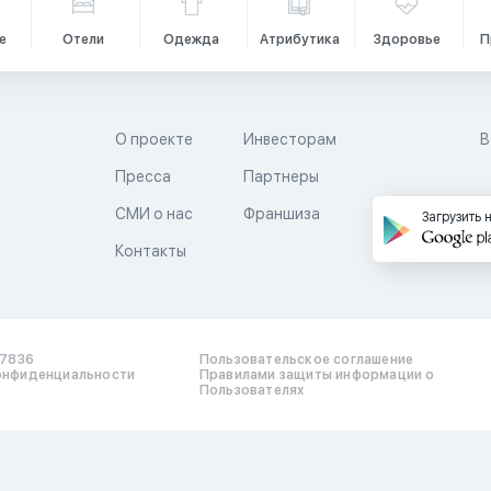
е
Отели
Одежда
Атрибутика
Здоровье
П
О проекте
Инвесторам
В
Пресса
Партнеры
й
СМИ о нас
Франшиза
Загрузить 
Контакты
17836
Пользовательское соглашение
онфиденциальности
Правилами защиты информации о
Пользователях