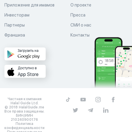
Приложение для имамов
О проекте
Инвесторам
Пресса
Партнеры
СМИ о нас
Франшиза
Контакты
Загрузить на
Доступно в
App Store
Частная компания
Halal Guide Ltd.
© 2018 HalalGuide.me
Все права защищены.
БИН/ИИН
210240900176
Политика
конфиденциальности