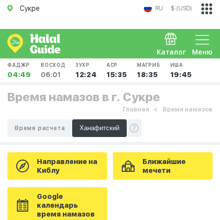
Сукре
RU
$ (USD)
Каталог
Меню
ФАДЖР
ВОСХОД
ЗУХР
АСР
МАГРИБ
ИША
04:49
06:01
12:24
15:35
18:35
19:45
Время намазов в г. Сукре
Главная
Время намазов
Время расчета
Направление на
Ближайшие
Киблу
мечети
Google
календарь
время намазов