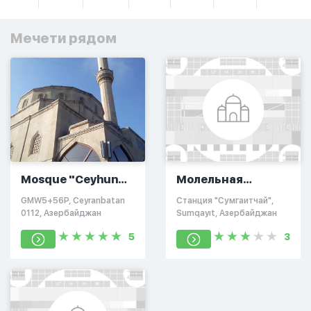
Мечети рядом
Mosque "Ceyhun
Молельная
Hanım və Hacı
комната на
GMW5+56P, Ceyranbatan
Станция "Сумгаитчай",
Ahmet"
Сумгаит
0112, Азербайджан
Sumqayıt, Азербайджан
5
3