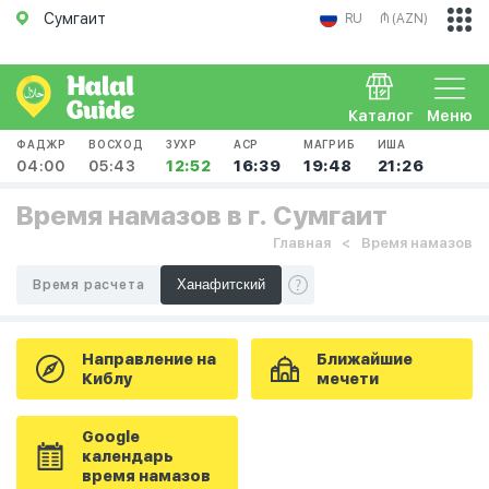
Сумгаит
RU
₼ (AZN)
Каталог
Меню
ФАДЖР
ВОСХОД
ЗУХР
АСР
МАГРИБ
ИША
04:00
05:43
12:52
16:39
19:48
21:26
Время намазов в г. Сумгаит
Главная
Время намазов
Время расчета
Направление на
Ближайшие
Киблу
мечети
Google
календарь
время намазов