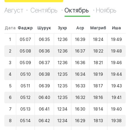
Август
Сентябрь
Октябрь
Ноябрь
Дата
Фаджр
Шурук
Зухр
Аср
Магриб
Иша
1
05:07
06:35
12:36
16:39
18:24
19:49
2
05:08
06:36
12:36
16:37
18:22
19:48
3
05:09
06:37
12:36
16:36
18:21
19:46
4
05:10
06:38
12:35
16:34
18:19
19:44
5
05:11
06:39
12:35
16:33
18:17
19:43
6
05:12
06:40
12:35
16:32
18:16
19:41
7
05:13
06:41
12:34
16:30
18:14
19:40
8
05:14
06:42
12:34
16:29
18:13
19:38