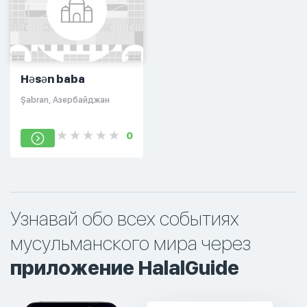
Həsən baba
Şabran, Азербайджан
0
Узнавай обо всех событиях
мусульманского мира через
приложение HalalGuide