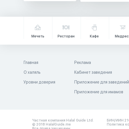
Мечеть
Ресторан
Кафе
Медрес
Главная
Реклама
О халяль
Кабинет заведения
Уровни доверия
Приложение для заведени
Приложение для имамов
Частная компания Halal Guide Ltd.
БИН/ИИН 21
© 2018 HalalGuide.me
Политика к
Все права защищены.