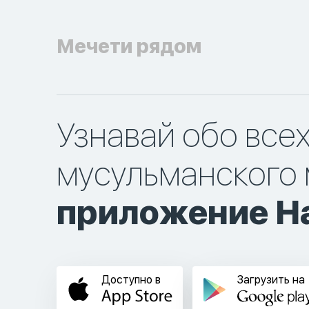
Мечети рядом
Узнавай обо все
мусульманского 
приложение Ha
Доступно в
Загрузить на