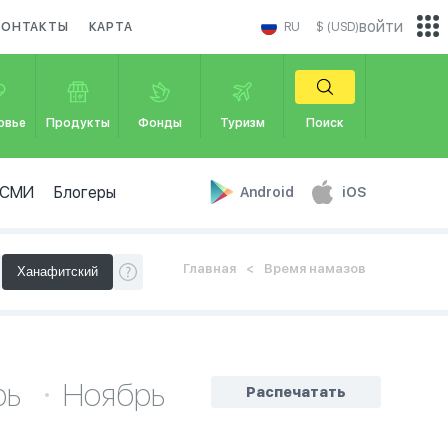
войти
КОНТАКТЫ
КАРТА
RU
$ (USD)
овье
Продукты
Фонды
Туризм
Поиск
СМИ
Блогеры
Android
iOS
Главная
Время намазов
рь
Ноябрь
Распечатать