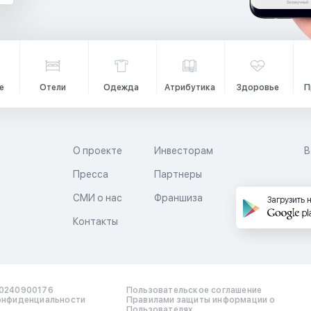
е
Отели
Одежда
Атрибутика
Здоровье
П
О проекте
Инвесторам
В
Пресса
Партнеры
й
СМИ о нас
Франшиза
Загрузить 
Контакты
0240900176
Пользовательское соглашение
онфиденциальности
Правилами защиты информации о
Пользователях