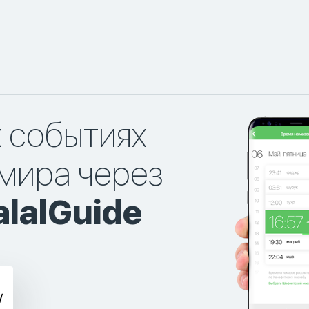
х событиях
мира через
lalGuide