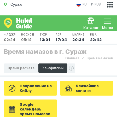
Сураж
RU
₽ (RUB)
Каталог
Меню
ФАДЖР
ВОСХОД
ЗУХР
АСР
МАГРИБ
ИША
02:24
05:14
13:01
17:04
20:34
22:42
Время намазов в г. Сураж
Главная
Время намазов
Время расчета
Направление на
Ближайшие
Киблу
мечети
Google
календарь
время намазов