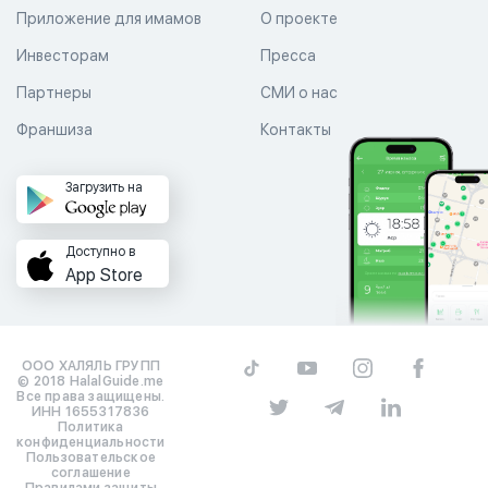
Приложение для имамов
О проекте
Инвесторам
Пресса
Партнеры
СМИ о нас
Франшиза
Контакты
Загрузить на
Доступно в
App Store
ООО ХАЛЯЛЬ ГРУПП
© 2018 HalalGuide.me
Все права защищены.
ИНН 1655317836
Политика
конфиденциальности
Пользовательское
соглашение