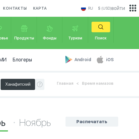
войти
КОНТАКТЫ
КАРТА
RU
$ (USD)
овье
Продукты
Фонды
Туризм
Поиск
МИ
Блогеры
Android
iOS
Главная
Время намазов
рь
Ноябрь
Распечатать