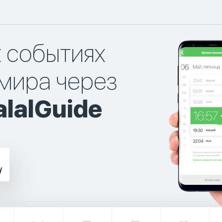
х событиях
мира через
lalGuide