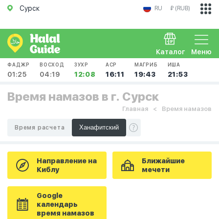
Сурск
RU
₽ (RUB)
Каталог
Меню
ФАДЖР
ВОСХОД
ЗУХР
АСР
МАГРИБ
ИША
01:25
04:19
12:08
16:11
19:43
21:53
Время намазов в г. Сурск
Главная
Время намазов
Время расчета
Направление на
Ближайшие
Киблу
мечети
Google
календарь
время намазов