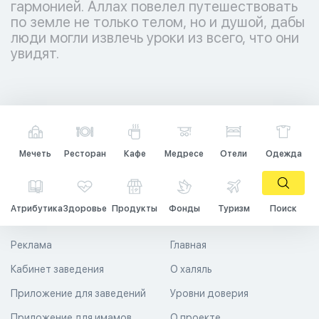
гармонией. Аллах повелел путешествовать
по земле не только телом, но и душой, дабы
люди могли извлечь уроки из всего, что они
увидят.
Мечеть
Ресторан
Кафе
Медресе
Отели
Одежда
Атрибутика
Здоровье
Продукты
Фонды
Туризм
Поиск
Реклама
Главная
Кабинет заведения
О халяль
Приложение для заведений
Уровни доверия
Приложение для имамов
О проекте