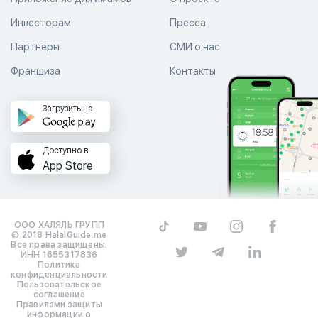
Инвесторам
Пресса
Партнеры
СМИ о нас
Франшиза
Контакты
Загрузить на
Доступно в
App Store
ООО ХАЛЯЛЬ ГРУПП
© 2018 HalalGuide.me
Все права защищены.
ИНН 1655317836
Политика
конфиденциальности
Пользовательское
соглашение
Правилами защиты
информации о