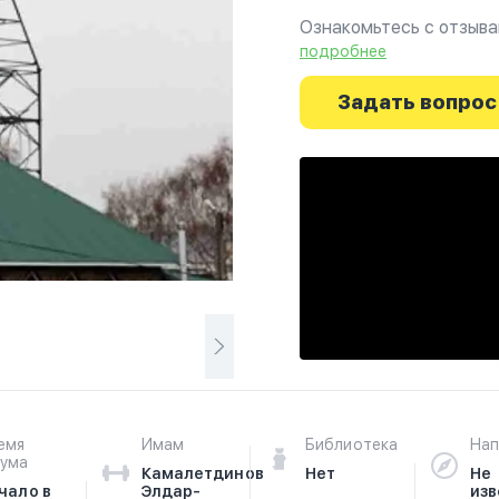
Ознакомьтесь с отзыва
на фотографиях и узна
подробнее
начинается здесь.
Задать вопрос
емя
Имам
Библиотека
Нап
ума
Камалетдинов
Нет
Не
чало в
Элдар-
изв