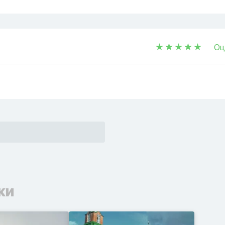
Оц
ки