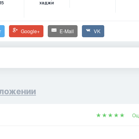
15
хаджи
r
Google+
E-Mail
VK
ложении
Оц