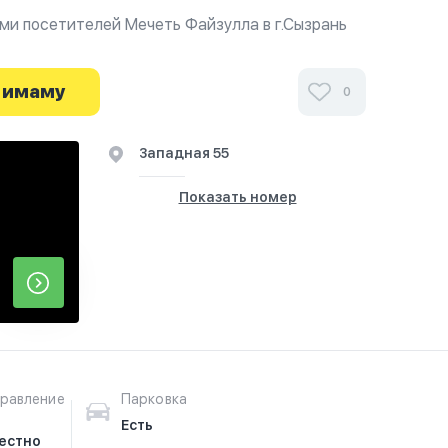
ми посетителей Мечеть Файзулла в г.Сызрань
йте о часах работы. Ваше духовное путешествие
 имаму
0
Западная 55
Показать номер
равление
Парковка
Есть
естно