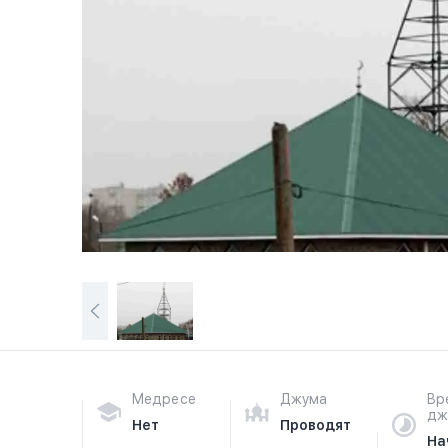
Медресе
Джума
Вр
дж
Нет
Проводят
На