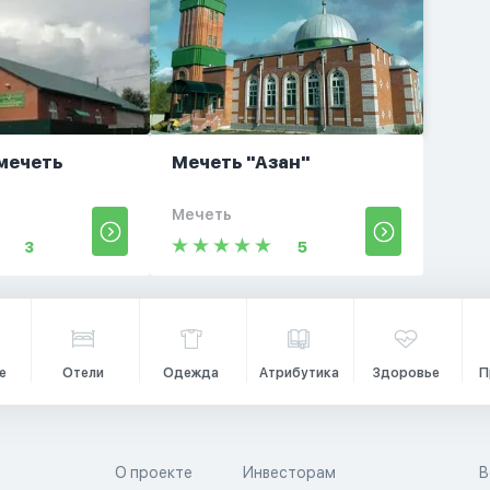
мечеть
Мечеть "Азан"
Мечеть
3
5
е
Отели
Одежда
Атрибутика
Здоровье
П
О проекте
Инвесторам
В