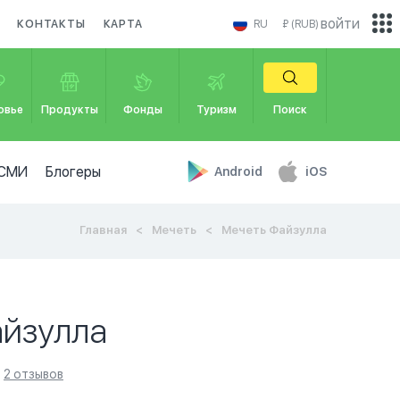
войти
КОНТАКТЫ
КАРТА
RU
₽ (RUB)
овье
Продукты
Фонды
Туризм
Поиск
СМИ
Блогеры
Android
iOS
Главная
Мечеть
Мечеть Файзулла
айзулла
2 отзывов