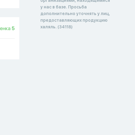
организациями, находящимися
у нас в базе. Просьба
дополнительно уточнять у лиц,
предоставляющих продукцию
халяль. (34118)
енка
5