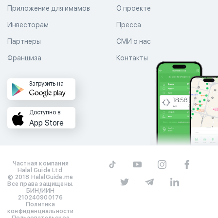
Приложение для имамов
О проекте
Инвесторам
Пресса
Партнеры
СМИ о нас
Франшиза
Контакты
Загрузить на
Доступно в
App Store
Частная компания
Halal Guide Ltd.
© 2018 HalalGuide.me
Все права защищены.
БИН/ИИН
210240900176
Политика
конфиденциальности