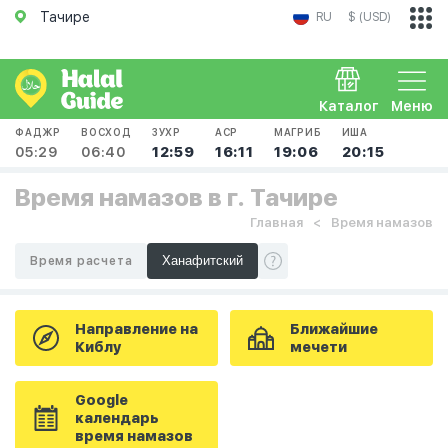
Тачире
RU
$ (USD)
Каталог
Меню
ФАДЖР
ВОСХОД
ЗУХР
АСР
МАГРИБ
ИША
05:29
06:40
12:59
16:11
19:06
20:15
Время намазов в г. Тачире
Главная
Время намазов
Время расчета
Направление на
Ближайшие
Киблу
мечети
Google
календарь
время намазов