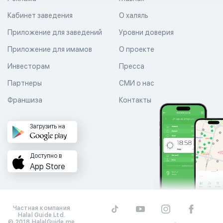
Кабинет заведения
О халяль
Приложение для заведений
Уровни доверия
Приложение для имамов
О проекте
Инвесторам
Пресса
Партнеры
СМИ о нас
Франшиза
Контакты
Загрузить на
Доступно в
App Store
Частная компания
Halal Guide Ltd.
© 2018 HalalGuide.me