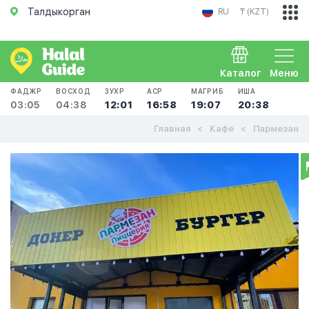
Талдыкорган
RU
₸ (KZT)
Каталог
Меню
ФАДЖР
ВОСХОД
ЗУХР
АСР
МАГРИБ
ИША
03:05
04:38
12:01
16:58
19:07
20:38
Главная
Кафе
Пармезан