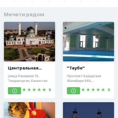
Мечети рядом
Центральная
"Таубе"
мечеть «Иман»
улица Ракишева 15,
Проспект Кадыргали
Талдыкорган, Казахстан
Жалайыри 94А,
Талдыкорган
5
5