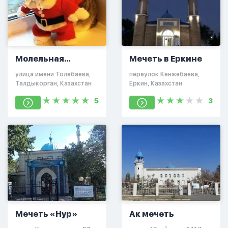
Молельная
Мечеть в Еркине
комната на
улица имени Толебаева,
переулок Кенжебаева,
Толебаева
Талдыкорган, Казахстан
Еркин, Казахстан
5
3
Мечеть «Нур»
Ак мечеть