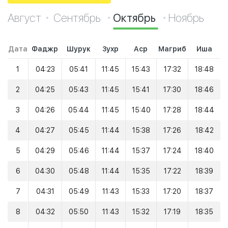
Август
Сентябрь
Октябрь
Ноябрь
Дата
Фаджр
Шурук
Зухр
Аср
Магриб
Иша
1
04:23
05:41
11:45
15:43
17:32
18:48
2
04:25
05:43
11:45
15:41
17:30
18:46
3
04:26
05:44
11:45
15:40
17:28
18:44
4
04:27
05:45
11:44
15:38
17:26
18:42
5
04:29
05:46
11:44
15:37
17:24
18:40
6
04:30
05:48
11:44
15:35
17:22
18:39
7
04:31
05:49
11:43
15:33
17:20
18:37
8
04:32
05:50
11:43
15:32
17:19
18:35