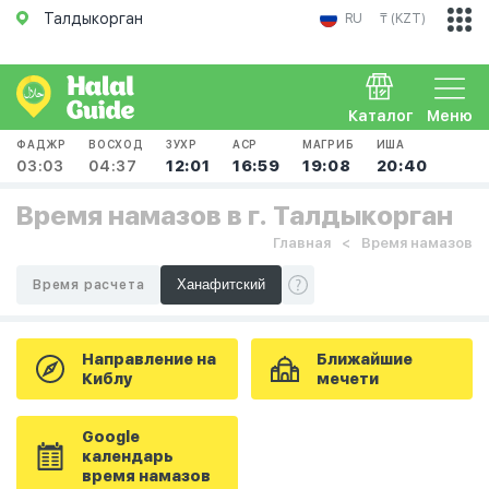
Талдыкорган
RU
₸ (KZT)
Каталог
Меню
ФАДЖР
ВОСХОД
ЗУХР
АСР
МАГРИБ
ИША
03:03
04:37
12:01
16:59
19:08
20:40
Время намазов в г. Талдыкорган
Главная
Время намазов
Время расчета
Направление на
Ближайшие
Киблу
мечети
Google
календарь
время намазов