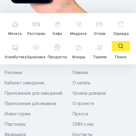
Мечеть
Ресторан
Кафе
Медресе
Отели
Одежда
Атрибутика
Здоровье
Продукты
Фонды
Туризм
Поиск
Реклама
Главная
Кабинет заведения
О халяль
Приложение для заведений
Уровни доверия
Приложение для имамов
О проекте
Инвесторам
Пресса
Партнеры
СМИ о нас
Франшиза
Контакты