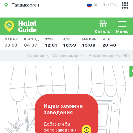
Талдыкорган
RU
₸ (KZT)
Каталог
Меню
ФАДЖР
ВОСХОД
ЗУХР
АСР
МАГРИБ
ИША
03:03
04:37
12:01
16:59
19:08
20:40
Главная
Организация
«Айманбетов Р.К» ИП
Ищем хозяина
заведения
Добавили бы
фото заведения..