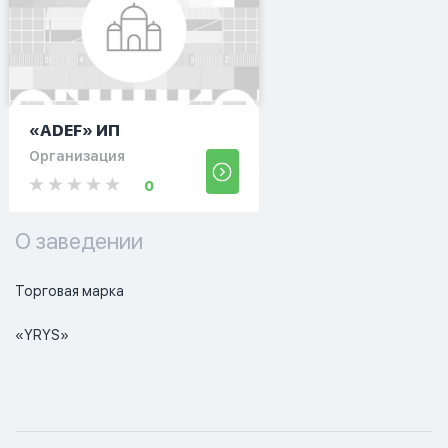
«ADEF» ИП
Организация
0
О заведении
Торговая марка

«YRYS»