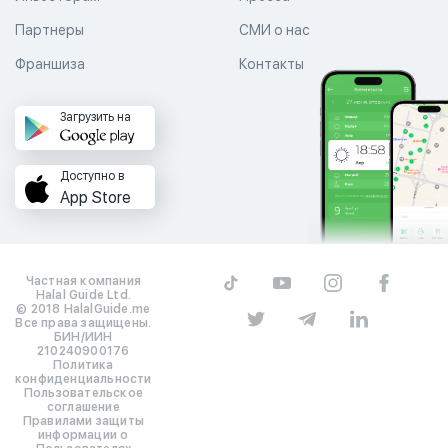
Партнеры
СМИ о нас
Франшиза
Контакты
Загрузить на
Доступно в
App Store
Частная компания
Halal Guide Ltd.
© 2018 HalalGuide.me
Все права защищены.
БИН/ИИН
210240900176
Политика
конфиденциальности
Пользовательское
соглашение
Правилами защиты
информации о