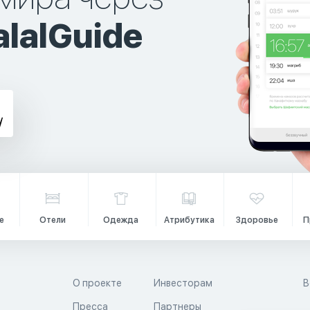
lalGuide
е
Отели
Одежда
Атрибутика
Здоровье
П
О проекте
Инвесторам
В
Пресса
Партнеры