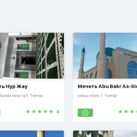
ть Нур Жау
Мечеть Abu Bakr As-Si
Абылай хана 1а/1, Талгар
​улица Абая, 1, Талгар
5