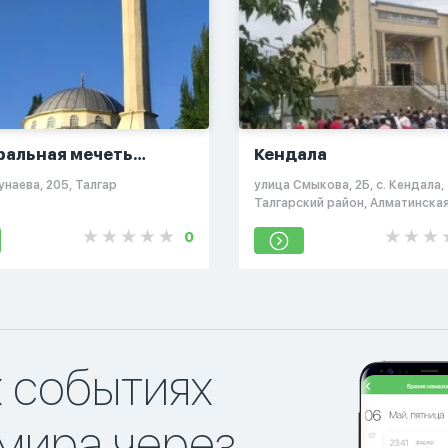
ральная мечеть
Кендала
а Талгар
Кунаева, 205, Талгар
​улица Смыкова, 2Б, с. Кендала,
Талгарский район, Алматинска
область
0
х событиях
мира через