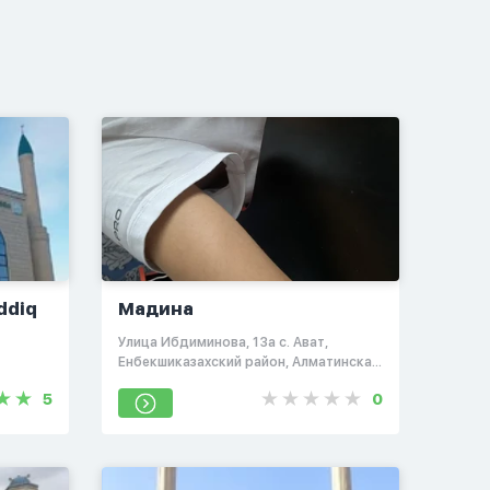
ddiq
Мадина
​Улица Ибдиминова, 13а​ с. Ават,
Енбекшиказахский район, Алматинская
область
5
0