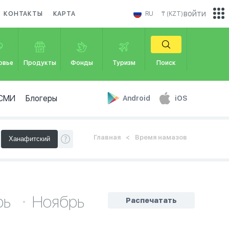
войти
КОНТАКТЫ
КАРТА
RU
₸ (KZT)
овье
Продукты
Фонды
Туризм
Поиск
СМИ
Блогеры
Android
iOS
Главная
Время намазов
рь
Ноябрь
Распечатать