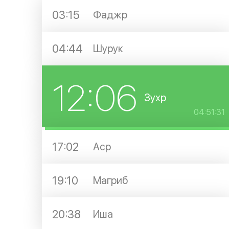
03:15
Фаджр
04:44
Шурук
12:06
Зухр
04:51:30
17:02
Аср
19:10
Магриб
20:38
Иша