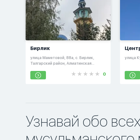
Бирлик
Цент
город
​улица Маметовой, 88а, с. Бирлик,
​улица 
Талгарский район, Алматинская
область
0
Узнавай обо все
мусульманского 