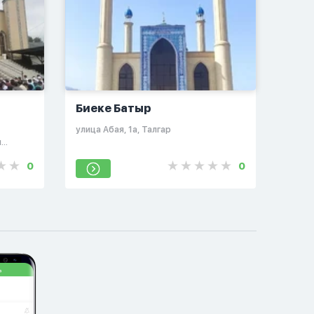
Биеке Батыр
​улица Абая, 1а, Талгар
я
0
0