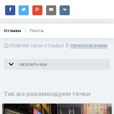
Отзывы
Посты
Добавляй свои отзывы! В
приложении
загрузить еще
Так же рекомендуем точки