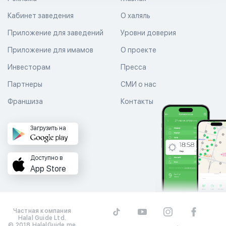
Кабинет заведения
О халяль
Приложение для заведений
Уровни доверия
Приложение для имамов
О проекте
Инвесторам
Пресса
Партнеры
СМИ о нас
Франшиза
Контакты
Загрузить на
Доступно в
App Store
Частная компания
Halal Guide Ltd.
© 2018 HalalGuide.me