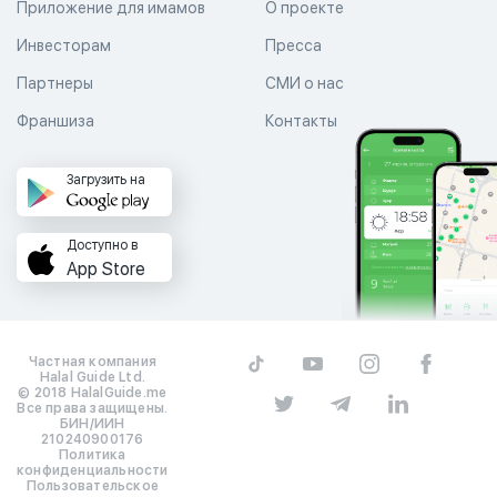
Приложение для имамов
О проекте
Инвесторам
Пресса
Партнеры
СМИ о нас
Франшиза
Контакты
Загрузить на
Доступно в
App Store
Частная компания
Halal Guide Ltd.
© 2018 HalalGuide.me
Все права защищены.
БИН/ИИН
210240900176
Политика
конфиденциальности
Пользовательское