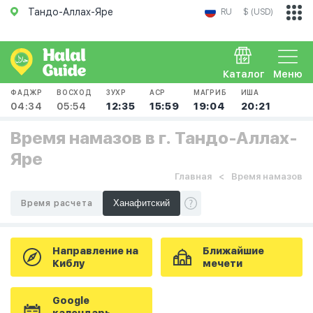
Тандо-Аллах-Яре
RU
$ (USD)
Каталог
Меню
ФАДЖР
ВОСХОД
ЗУХР
АСР
МАГРИБ
ИША
04:34
05:54
12:35
15:59
19:04
20:21
Время намазов в г. Тандо-Аллах-
Яре
Главная
Время намазов
Время расчета
Направление на
Ближайшие
Киблу
мечети
Google