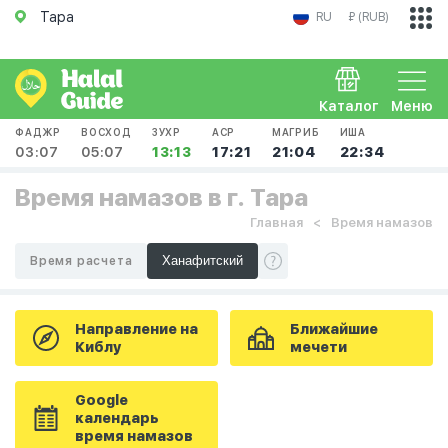
Тара
RU
₽ (RUB)
Каталог
Меню
ФАДЖР
ВОСХОД
ЗУХР
АСР
МАГРИБ
ИША
03:07
05:07
13:13
17:21
21:04
22:34
Время намазов в г. Тара
Главная
Время намазов
Время расчета
Направление на
Ближайшие
Киблу
мечети
Google
календарь
время намазов