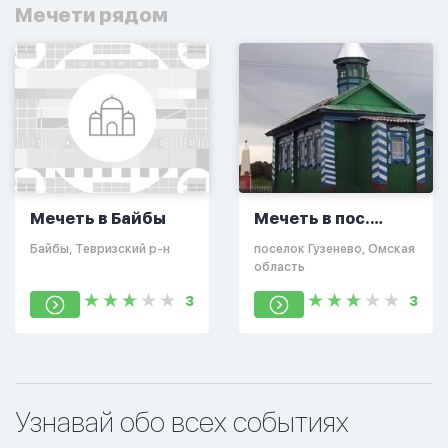
Мечети рядом
Мечеть в Байбы
Мечеть в пос.
Гузенево
Байбы, Тевризский р-н
поселок Гузенево, Омская
область
3
3
Узнавай обо всех событиях