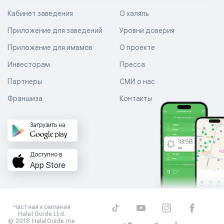
Кабинет заведения
О халяль
Приложение для заведений
Уровни доверия
Приложение для имамов
О проекте
Инвесторам
Пресса
Партнеры
СМИ о нас
Франшиза
Контакты
Загрузить на
Доступно в
App Store
Частная компания
Halal Guide Ltd.
© 2018 HalalGuide.me