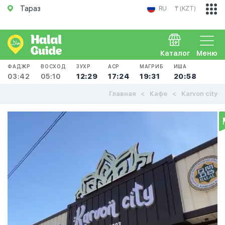
Тараз
RU
₸ (KZT)
Каталог
Меню
ФАДЖР
ВОСХОД
ЗУХР
АСР
МАГРИБ
ИША
03:42
05:10
12:29
17:24
19:31
20:58
Главная
Кафе
Karvon city