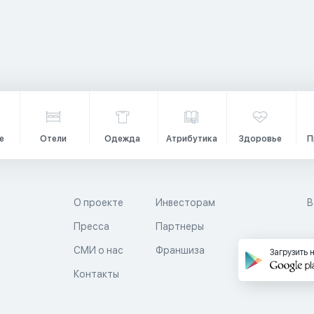
е
Отели
Одежда
Атрибутика
Здоровье
П
О проекте
Инвесторам
В
Пресса
Партнеры
й
СМИ о нас
Франшиза
Загрузить 
Контакты