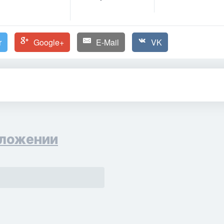
r
Google+
E-Mail
VK
ложении