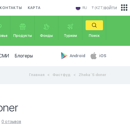
войти
КОНТАКТЫ
КАРТА
RU
₸ (KZT)
овье
Продукты
Фонды
Туризм
Поиск
СМИ
Блогеры
Android
iOS
Главная
Фастфуд
Zheka`S doner
oner
0 отзывов