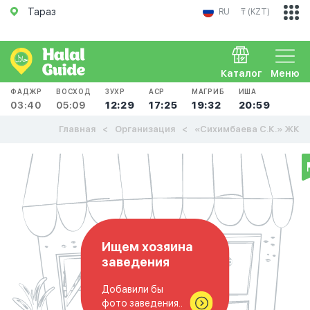
Тараз
RU
₸ (KZT)
Каталог
Меню
ФАДЖР
ВОСХОД
ЗУХР
АСР
МАГРИБ
ИША
03:40
05:09
12:29
17:25
19:32
20:59
Главная
Организация
«Сихимбаева С.К.» ЖК
Ищем хозяина
заведения
Добавили бы
фото заведения..