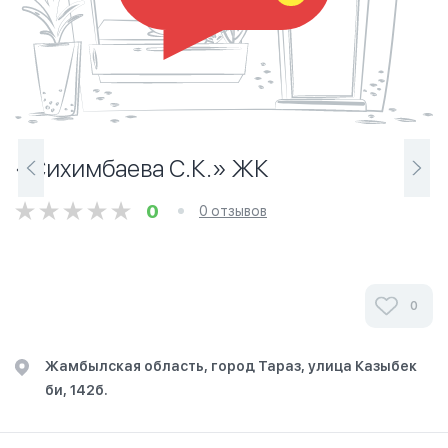
«Сихимбаева С.К.» ЖК
0
0 отзывов
0
Жамбылская область, город Тараз, улица Казыбек
би, 142б.