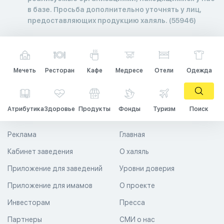
в базе. Просьба дополнительно уточнять у лиц,
предоставляющих продукцию халяль. (55946)
Мечеть
Ресторан
Кафе
Медресе
Отели
Одежда
Атрибутика
Здоровье
Продукты
Фонды
Туризм
Поиск
Реклама
Главная
Кабинет заведения
О халяль
Приложение для заведений
Уровни доверия
Приложение для имамов
О проекте
Инвесторам
Пресса
Партнеры
СМИ о нас