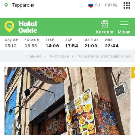
Таррагона
RU
€ (EUR)
Каталог
Меню
ФАДЖР
ВОСХОД
ЗУХР
АСР
МАГРИБ
ИША
05:10
06:55
14:06
17:54
21:03
22:44
Главная
Ресторан
Nova Restaurant Halal Food