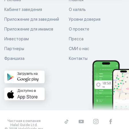
Кабинет заведения
О халяль
Приложение для заведений
Уровни доверия
Приложение для имамов
О проекте
Инвесторам
Пресса
Партнеры
СМИ о нас
Франшиза
Контакты
Загрузить на
Доступно в
App Store
Частная компания
Halal Guide Ltd.
© 2018 HalalGuide.me