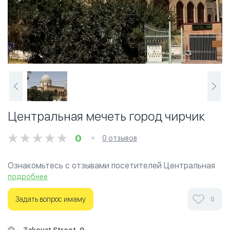
Центральная мечеть город чирчик
0
0 отзывов
Ознакомьтесь с отзывами посетителей Центральная
мечеть город чирчик в г.Ташкент на фотографиях и
подробнее
узнайте о часах работы. Ваше духовное путешествие
начинается здесь.
Задать вопрос имаму
0