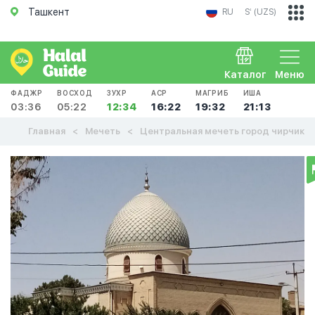
Ташкент
RU
Sʻ (UZS)
Каталог
Меню
ФАДЖР
ВОСХОД
ЗУХР
АСР
МАГРИБ
ИША
03:36
05:22
12:34
16:22
19:32
21:13
Главная
Мечеть
Центральная мечеть город чирчик