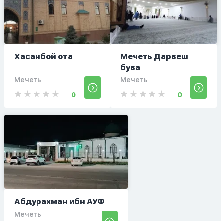
Хасанбой ота
Мечеть Дарвеш
бува
Мечеть
Мечеть
0
0
Абдурахман ибн АУФ
Мечеть