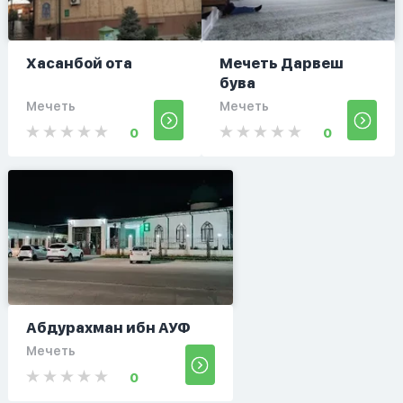
Хасанбой ота
Мечеть Дарвеш
бува
Мечеть
Мечеть
0
0
Абдурахман ибн АУФ
Мечеть
0