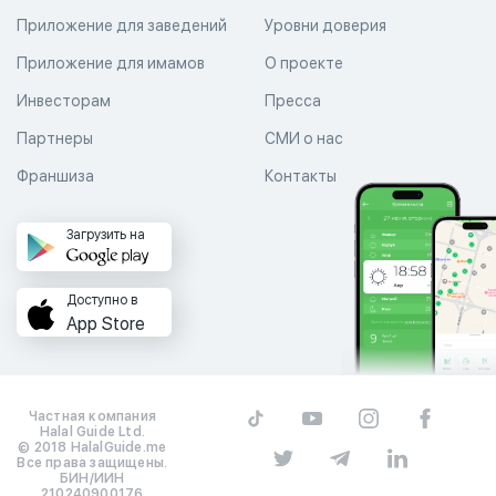
Приложение для заведений
Уровни доверия
Приложение для имамов
О проекте
Инвесторам
Пресса
Партнеры
СМИ о нас
Франшиза
Контакты
Загрузить на
Доступно в
App Store
Частная компания
Halal Guide Ltd.
© 2018 HalalGuide.me
Все права защищены.
БИН/ИИН
210240900176