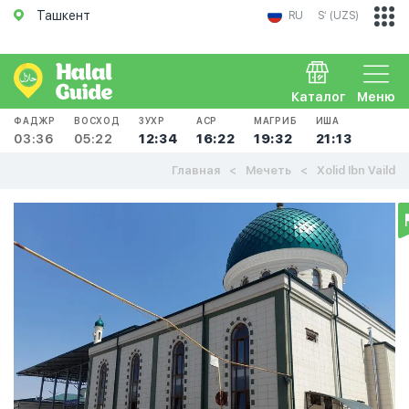
Ташкент
RU
Sʻ (UZS)
Каталог
Меню
ФАДЖР
ВОСХОД
ЗУХР
АСР
МАГРИБ
ИША
03:36
05:22
12:34
16:22
19:32
21:13
Главная
Мечеть
Xolid Ibn Vaild