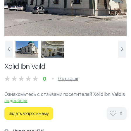
Xolid Ibn Vaild
0
0 отзывов
Ознакомьтесь с отзывами посетителей Xolid Ibn Vaild в
г.Ташкент на фотографиях и узнайте о часах работы.
подробнее
Ваше духовное путешествие начинается здесь.
Задать вопрос имаму
0