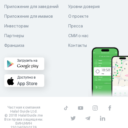
Приложение для заведений
Уровни доверия
Приложение для имамов
О проекте
Инвесторам
Пресса
Партнеры
СМИ о нас
Франшиза
Контакты
Загрузить на
Доступно в
App Store
Частная компания
Halal Guide Ltd.
© 2018 HalalGuide.me
Все права защищены.
БИН/ИИН
210240900176