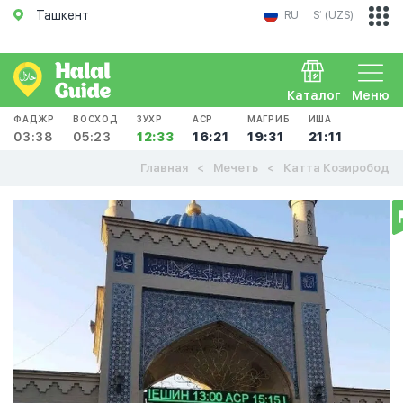
Ташкент
RU
Sʻ (UZS)
Каталог
Меню
ФАДЖР
ВОСХОД
ЗУХР
АСР
МАГРИБ
ИША
03:38
05:23
12:33
16:21
19:31
21:11
Главная
Мечеть
Катта Козиробод