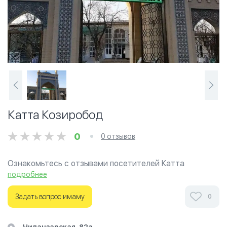
Катта Козиробод
0
0 отзывов
Ознакомьтесь с отзывами посетителей Катта
Козиробод в г.Ташкент на фотографиях и узнайте о
подробнее
часах работы. Ваше духовное путешествие начинается
здесь.
Задать вопрос имаму
0