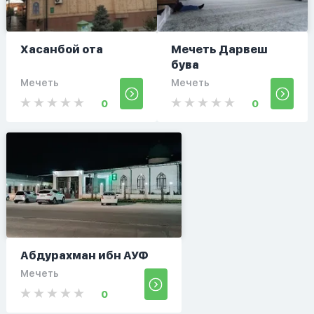
Хасанбой ота
Мечеть Дарвеш
бува
Мечеть
Мечеть
0
0
Абдурахман ибн АУФ
Мечеть
0