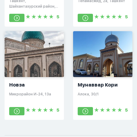
Ташкент,
​Тепамасжид, 2а​, Ташкент
Шайхантахурский район,
массив Караташ, 40
5
5
Новза
Мунаввар Кори
​Микрорайон И-24, 13а​
​Алока, 30/1​
5
5