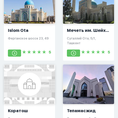
Islom Ota
Мечеть им. Шейха
Мухаммада
​Ферганское шоссе 23, 49​
​Сугаллий Ота, 5/1​,
Садыка
Ташкент
Мухаммада Юсуфа
5
5
Коратош
Тепамасжид