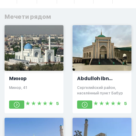
Мечети рядом
Минор
Abdulloh ibn
Zubayr
​Минор, 41​
Сергелийский район,
населённый пункт Бабур
5
5