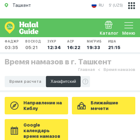
Ташкент
RU
Sʻ (UZS)
Каталог
Меню
ФАДЖР
ВОСХОД
ЗУХР
АСР
МАГРИБ
ИША
03:35
05:21
12:34
16:22
19:33
21:15
Время намазов в г. Ташкент
Главная
Время намазов
Время расчета
Направление на
Ближайшие
Киблу
мечети
Google
календарь
время намазов