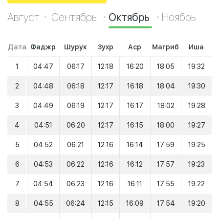
Август
Сентябрь
Октябрь
Ноябрь
Дата
Фаджр
Шурук
Зухр
Аср
Магриб
Иша
1
04:47
06:17
12:18
16:20
18:05
19:32
2
04:48
06:18
12:17
16:18
18:04
19:30
3
04:49
06:19
12:17
16:17
18:02
19:28
4
04:51
06:20
12:17
16:15
18:00
19:27
5
04:52
06:21
12:16
16:14
17:59
19:25
6
04:53
06:22
12:16
16:12
17:57
19:23
7
04:54
06:23
12:16
16:11
17:55
19:22
8
04:55
06:24
12:15
16:09
17:54
19:20