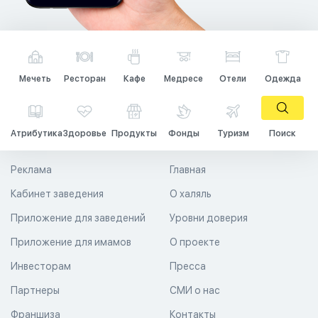
Мечеть
Ресторан
Кафе
Медресе
Отели
Одежда
Атрибутика
Здоровье
Продукты
Фонды
Туризм
Поиск
Реклама
Главная
Кабинет заведения
О халяль
Приложение для заведений
Уровни доверия
Приложение для имамов
О проекте
Инвесторам
Пресса
Партнеры
СМИ о нас
Франшиза
Контакты