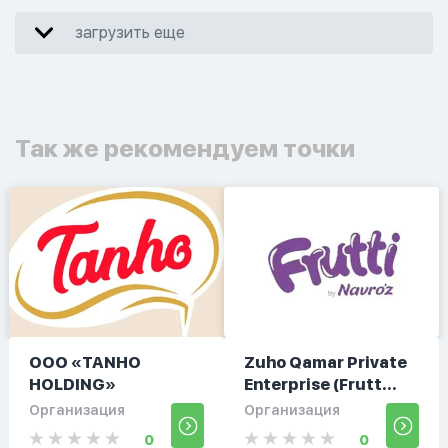
загрузить еще
Так же рекомендуем точки
ООО «TANHO
Zuho Qamar Private
HOLDING»
Enterprise (Frutt...
Организация
Организация
0
0