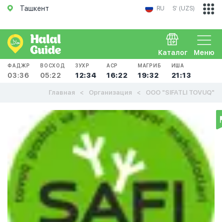
Ташкент
RU
Sʻ (UZS)
Каталог
Меню
ФАДЖР
ВОСХОД
ЗУХР
АСР
МАГРИБ
ИША
03:36
05:22
12:34
16:22
19:32
21:13
Главная
Организация
ООО "SIFATLI TOVUQ"