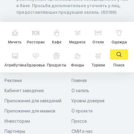
в базе. Просьба дополнительно уточнять у лиц,
предоставляющих продукцию халяль. (63166)
Мечеть
Ресторан
Кафе
Медресе
Отели
Одежда
Атрибутика
Здоровье
Продукты
Фонды
Туризм
Поиск
Реклама
Главная
Кабинет заведения
О халяль
Приложение для заведений
Уровни доверия
Приложение для имамов
О проекте
Инвесторам
Пресса
Партнеры
СМИ о нас