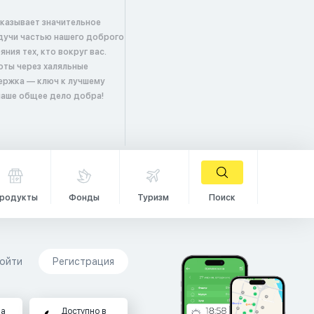
оказывает значительное
удучи частью нашего доброго
ия тех, кто вокруг вас.
оты через халяльные
ержка — ключ к лучшему
 наше общее дело добра!
родукты
Фонды
Туризм
Поиск
ойти
Регистрация
на
Доступно в