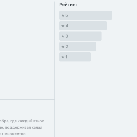
Рейтинг
5
4
3
2
1
обра, где каждый взнос
ше, поддерживая халал
ает множество