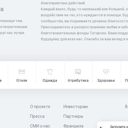
благоприятных действий.
та
Каждый взнос, будь то маленький или большой, 
воздействие на тех, кто нуждается в помощи. Б
 помощи тем,
сообщества, вы поднимаете уровень благосостоян
аготворительные
Присоединитесь в распространении любви и заб
руг нас лучше.
благотворительные фонды Татарске. Ваша подд
будущему для всех нас. Спасибо за ваш вклад в
е
Отели
Одежда
Атрибутика
Здоровье
П
О проекте
Инвесторам
В
Пресса
Партнеры
й
СМИ о нас
Франшиза
Загрузить 