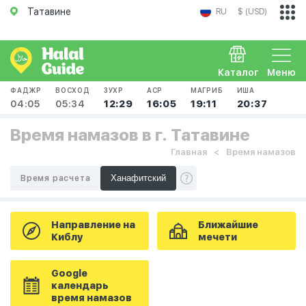
Татавине
RU
$ (USD)
Каталог
Меню
ФАДЖР
ВОСХОД
ЗУХР
АСР
МАГРИБ
ИША
04:05
05:34
12:29
16:05
19:11
20:37
Время намазов в г. Татавине
Главная
Время намазов
Время расчета
Направление на
Ближайшие
Киблу
мечети
Google
календарь
время намазов