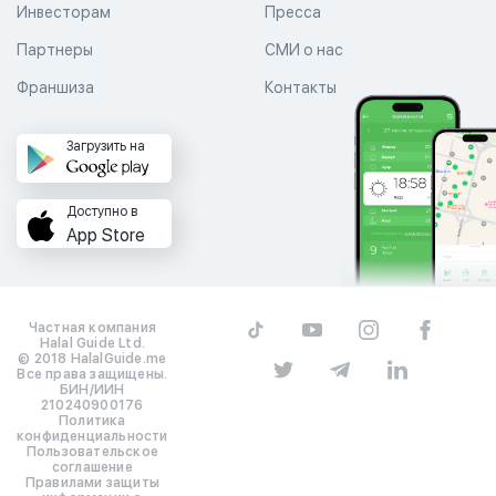
Инвесторам
Пресса
Партнеры
СМИ о нас
Франшиза
Контакты
Загрузить на
Доступно в
App Store
Частная компания
Halal Guide Ltd.
© 2018 HalalGuide.me
Все права защищены.
БИН/ИИН
210240900176
Политика
конфиденциальности
Пользовательское
соглашение
Правилами защиты