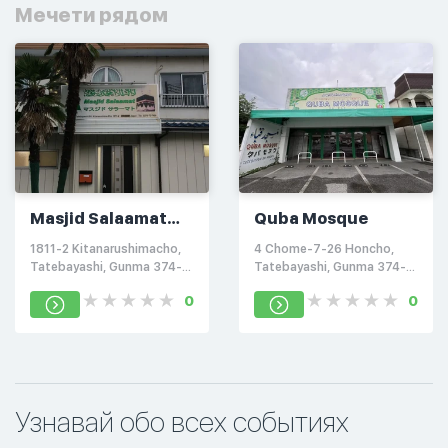
Мечети рядом
Masjid Salaamat
Quba Mosque
Tatebayashi
1811-2 Kitanarushimacho,
4 Chome-7-26 Honcho,
Tatebayashi, Gunma 374-
Tatebayashi, Gunma 374-
0057, Japan
0024, Japan
0
0
Узнавай обо всех событиях