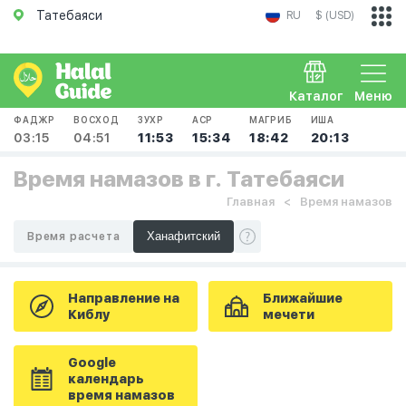
Татебаяси
RU
$ (USD)
Каталог
Меню
ФАДЖР
ВОСХОД
ЗУХР
АСР
МАГРИБ
ИША
03:15
04:51
11:53
15:34
18:42
20:13
Время намазов в г. Татебаяси
Главная
Время намазов
Время расчета
Направление на
Ближайшие
Киблу
мечети
Google
календарь
время намазов