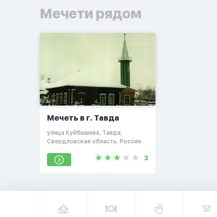
Мечети рядом
Мечеть в г. Тавда
улица Куйбышева, Тавда,
Свердловская область, Россия
3