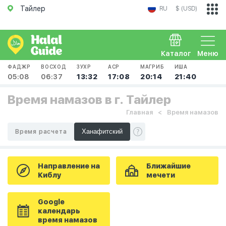
Тайлер
RU
$ (USD)
Каталог
Меню
ФАДЖР
ВОСХОД
ЗУХР
АСР
МАГРИБ
ИША
05:08
06:37
13:32
17:08
20:14
21:40
Время намазов в г. Тайлер
Главная
Время намазов
Время расчета
Направление на
Ближайшие
Киблу
мечети
Google
календарь
время намазов