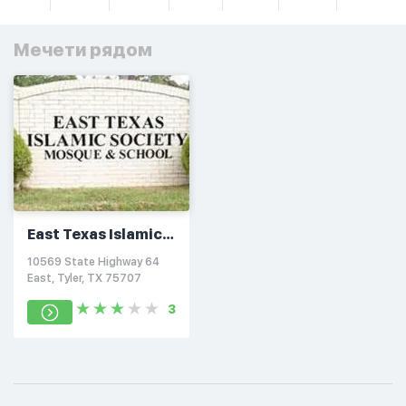
Мечети рядом
East Texas Islamic
Society
10569 State Highway 64
East, Tyler, TX 75707
3