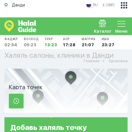
Данди
RU
£ (GBP)
Каталог
Меню
ФАДЖР
ВОСХОД
ЗУХР
АСР
МАГРИБ
ИША
02:54
05:23
13:23
17:28
21:07
23:27
Халяль салоны, клиники в Данди
Главная
Здоровье
Карта точек
Добавь
халяль
точку