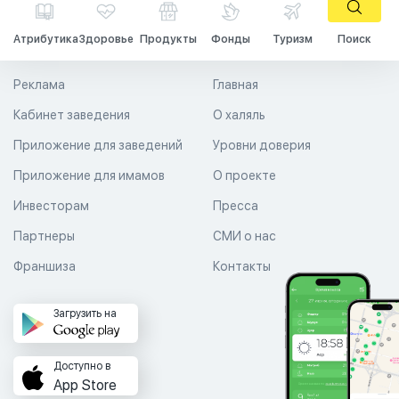
Атрибутика
Здоровье
Продукты
Фонды
Туризм
Поиск
Реклама
Главная
Кабинет заведения
О халяль
Приложение для заведений
Уровни доверия
Приложение для имамов
О проекте
Инвесторам
Пресса
Партнеры
СМИ о нас
Франшиза
Контакты
Загрузить на
Доступно в
App Store