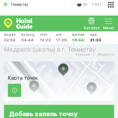
Темиртау
RU
₸ (KZT)
Каталог
Меню
ФАДЖР
ВОСХОД
ЗУХР
АСР
МАГРИБ
ИША
02:54
04:44
12:23
17:26
19:44
21:33
Медресе (школы) в г. Темиртау
Главная
Медресе
Карта точек
Добавь
халяль
точку