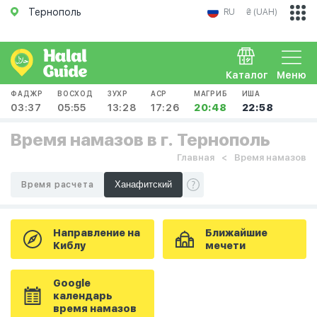
Тернополь
RU
₴ (UAH)
Каталог
Меню
ФАДЖР
ВОСХОД
ЗУХР
АСР
МАГРИБ
ИША
03:37
05:55
13:28
17:26
20:48
22:58
Время намазов в г. Тернополь
Главная
Время намазов
Время расчета
Направление на
Ближайшие
Киблу
мечети
Google
календарь
время намазов