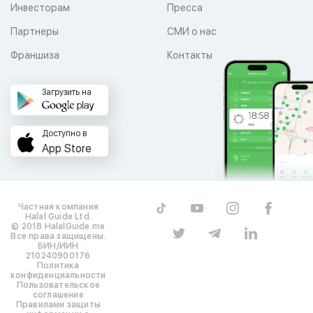
Инвесторам
Пресса
Партнеры
СМИ о нас
Франшиза
Контакты
Загрузить на
Доступно в
App Store
Частная компания
Halal Guide Ltd.
© 2018 HalalGuide.me
Все права защищены.
БИН/ИИН
210240900176
Политика
конфиденциальности
Пользовательское
соглашение
Правилами защиты