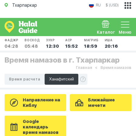
Тхарпаркар
RU
$ (USD)
Каталог
Меню
ФАДЖР
ВОСХОД
ЗУХР
АСР
МАГРИБ
ИША
04:28
05:48
12:30
15:52
18:59
20:16
Время намазов в г. Тхарпаркар
Главная
Время намазов
Время расчета
Направление на
Ближайшие
Киблу
мечети
Google
календарь
время намазов