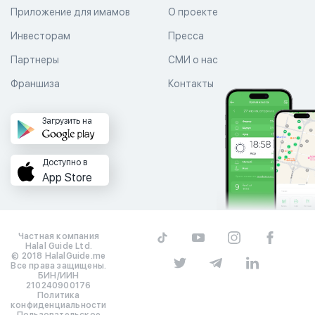
Приложение для имамов
О проекте
Инвесторам
Пресса
Партнеры
СМИ о нас
Франшиза
Контакты
Загрузить на
Доступно в
App Store
Частная компания
Halal Guide Ltd.
© 2018 HalalGuide.me
Все права защищены.
БИН/ИИН
210240900176
Политика
конфиденциальности