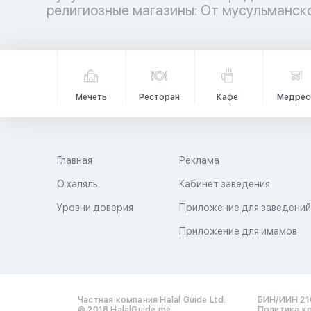
религиозные магазины: От мусульманс
Мечеть
Ресторан
Кафе
Медрес
Главная
Реклама
О халяль
Кабинет заведения
Уровни доверия
Приложение для заведени
Приложение для имамов
Частная компания Halal Guide Ltd.
БИН/ИИН 21
© 2018 HalalGuide.me
Политика к