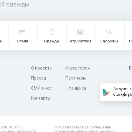
кой одежды
е
Отели
Одежда
Атрибутика
Здоровье
П
О проекте
Инвесторам
В
Пресса
Партнеры
й
СМИ о нас
Франшиза
Загрузить 
Контакты
0240900176
Пользовательское соглашение
онфиденциальности
Правилами защиты информации о