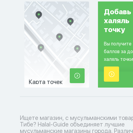
Добавь
халяль
точку
Вы получите
баллов за д
халяль точки
Карта точек
Ищете магазин, с мусульманскими това
и аксессуаров до религиозных книг и деко
Тибе? Halal-Guide объединяет лучшие
дома - у нас есть все, чтобы удовлетворить ваш
мусульманские магазины города. Разли