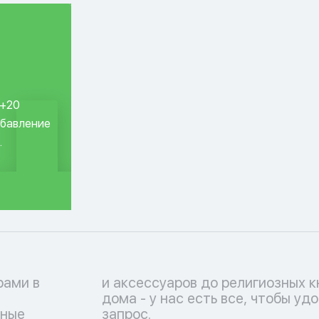
 +20
обавление
.
рами в
ра для
чные
запрос.