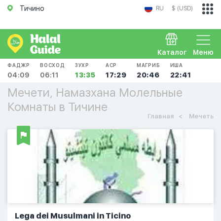
Тичино
RU
$ (USD)
Каталог
Меню
ФАДЖР
ВОСХОД
ЗУХР
АСР
МАГРИБ
ИША
04:09
06:11
13:35
17:29
20:46
22:41
Мечети, Намазхана Молельные
Комнаты в Тичине
Главная
Мечеть
Lega dei Musulmani in Ticino