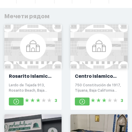
Мечети рядом
Rosarito Islamic
Centro Islamico
Center & Masjid
Tijuana
Lerdo de Tejada 913,
750 Constitución de 1917,
Rosarito Beach, Baja
Tijuana, Baja California
California 22640
22186
3
3