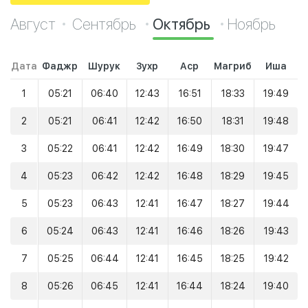
Август
Сентябрь
Октябрь
Ноябрь
Дата
Фаджр
Шурук
Зухр
Аср
Магриб
Иша
1
05:21
06:40
12:43
16:51
18:33
19:49
2
05:21
06:41
12:42
16:50
18:31
19:48
3
05:22
06:41
12:42
16:49
18:30
19:47
4
05:23
06:42
12:42
16:48
18:29
19:45
5
05:23
06:43
12:41
16:47
18:27
19:44
6
05:24
06:43
12:41
16:46
18:26
19:43
7
05:25
06:44
12:41
16:45
18:25
19:42
8
05:26
06:45
12:41
16:44
18:24
19:40