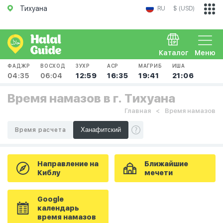
Тихуана
RU
$ (USD)
Каталог
Меню
ФАДЖР
ВОСХОД
ЗУХР
АСР
МАГРИБ
ИША
04:35
06:04
12:59
16:35
19:41
21:06
Время намазов в г. Тихуана
Главная
Время намазов
Время расчета
Направление на
Ближайшие
Киблу
мечети
Google
календарь
время намазов