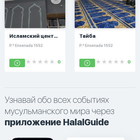
Исламский центр
Тайба
Бахи, Масджид
P.º Ensenada 1552
P.º Ensenada 1552
Омар
0
0
Узнавай обо всех событиях
мусульманского мира через
приложение HalalGuide