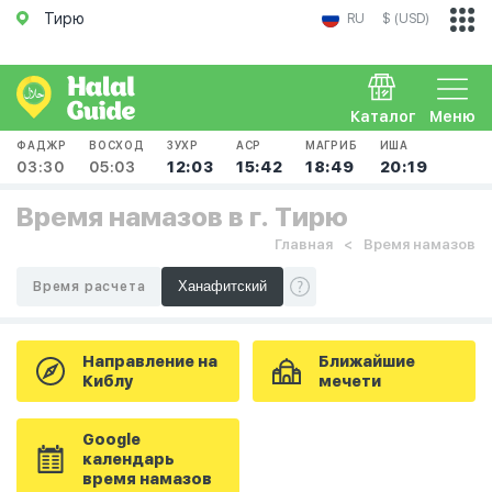
Тирю
RU
$ (USD)
Каталог
Меню
ФАДЖР
ВОСХОД
ЗУХР
АСР
МАГРИБ
ИША
03:30
05:03
12:03
15:42
18:49
20:19
Время намазов в г. Тирю
Главная
Время намазов
Время расчета
Направление на
Ближайшие
Киблу
мечети
Google
календарь
время намазов