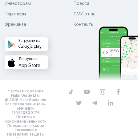
Инвесторам
Пресса
Партнеры
СМИ о нас
Франшиза
Контакты
Загрузить на
Доступно в
App Store
Частная компания
Halal Guide Ltd.
© 2018 HalalGuide.me
Все права защищены.
БИН/ИИН
210240900176
Политика
конфиденциальности
Пользовательское
соглашение
Правилами защиты