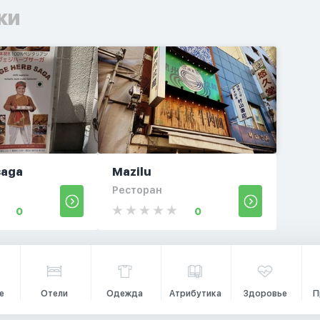
ки
saga
Mazilu
Ресторан
0
0
е
Отели
Одежда
Атрибутика
Здоровье
П