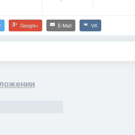
r
Google+
E-Mail
VK
ложении