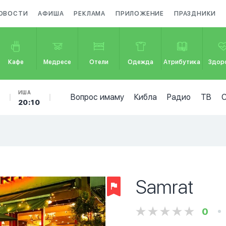
ОВОСТИ
АФИША
РЕКЛАМА
ПРИЛОЖЕНИЕ
ПРАЗДНИКИ
Кафе
Медресе
Отели
Одежда
Атрибутика
Здор
Б
ИША
Вопрос имаму
Кибла
Радио
ТВ
20:10
Samrat
0