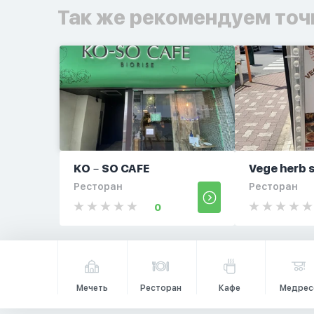
Так же рекомендуем точ
KO－SO CAFE
Vege herb 
Ресторан
Ресторан
0
Мечеть
Ресторан
Кафе
Медрес