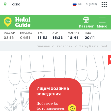
Токио
RU
$ (USD)
Каталог
Меню
ФАДЖР
ВОСХОД
ЗУХР
АСР
МАГРИБ
ИША
03:16
04:51
11:52
15:33
18:41
20:11
Главная
Ресторан
Saray Restaurant
Ищем хозяина
заведения
Добавили бы
фото заведения..