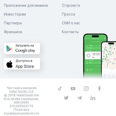
Приложение для имамов
О проекте
Инвесторам
Пресса
Партнеры
СМИ о нас
Франшиза
Контакты
Загрузить на
Доступно в
App Store
Частная компания
Halal Guide Ltd.
© 2018 HalalGuide.me
Все права защищены.
БИН/ИИН
210240900176
Политика
конфиденциальности