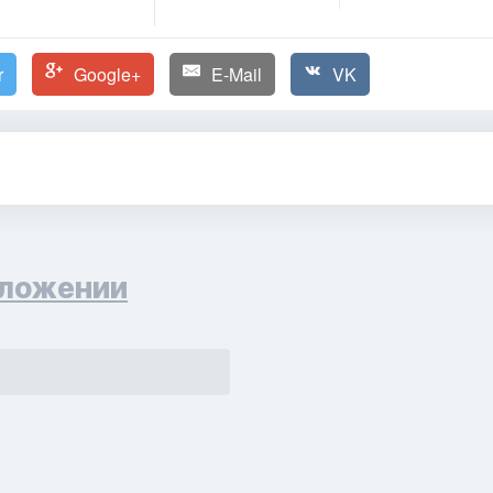
r
Google+
E-Mail
VK
ложении