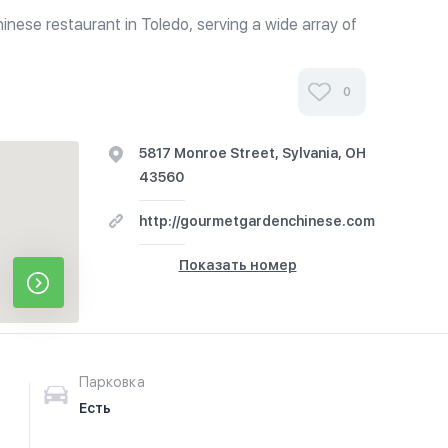
 Chinese restaurant in Toledo, serving a wide array of
everyone will enjoy.
0
5817 Monroe Street, Sylvania, OH
43560
http://gourmetgardenchinese.com
Показать номер
Парковка
Есть