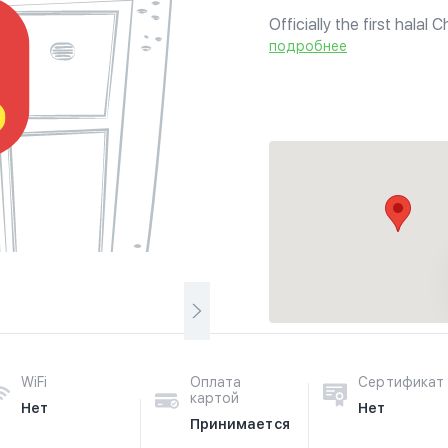
Officially the first halal
delicious chinese dishes 
подробнее
WiFi
Оплата
Сертификат
картой
Нет
Нет
Принимается