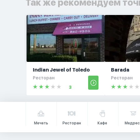
Так же рекомендуем точ
Indian Jewel of Toledo
Barada
Ресторан
Ресторан
3
Мечеть
Ресторан
Кафе
Медрес