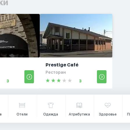
ки
Prestige Café
Ресторан
3
3
е
Отели
Одежда
Атрибутика
Здоровье
П