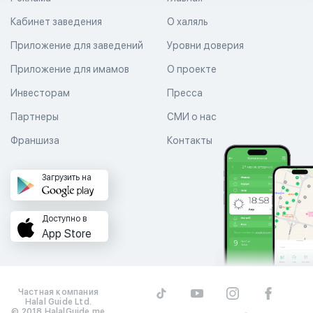
Кабинет заведения
О халяль
Приложение для заведений
Уровни доверия
Приложение для имамов
О проекте
Инвесторам
Пресса
Партнеры
СМИ о нас
Франшиза
Контакты
Загрузить на
Доступно в
App Store
Частная компания
Halal Guide Ltd.
© 2018 HalalGuide.me