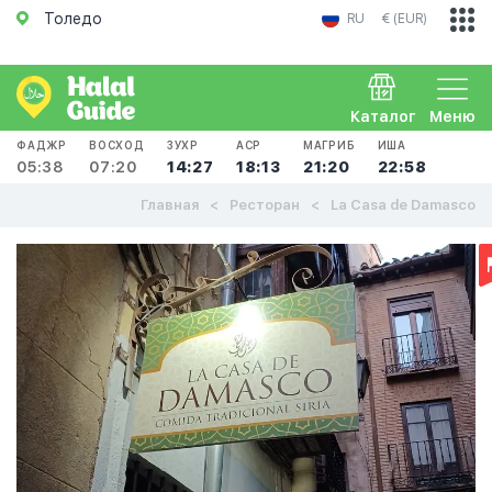
Толедо
RU
€ (EUR)
Каталог
Меню
ФАДЖР
ВОСХОД
ЗУХР
АСР
МАГРИБ
ИША
05:38
07:20
14:27
18:13
21:20
22:58
Главная
Ресторан
La Casa de Damasco